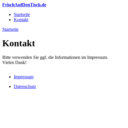
Direkt zum Inhalt
FrischAufDenTisch.de
Startseite
Kontakt
Hauptmenü
Startseite
Sie sind hier
Kontakt
Bitte verwenden Sie ggf. die Informationen im Impressum.
Vielen Dank!
Impressum
Datenschutz