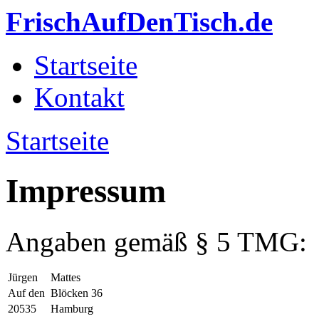
Direkt zum Inhalt
FrischAufDenTisch.de
Startseite
Hauptmenü
Kontakt
Startseite
Sie sind hier
Impressum
Angaben gemäß § 5 TMG:
Jürgen
Mattes
Auf den
Blöcken 36
20535
Hamburg